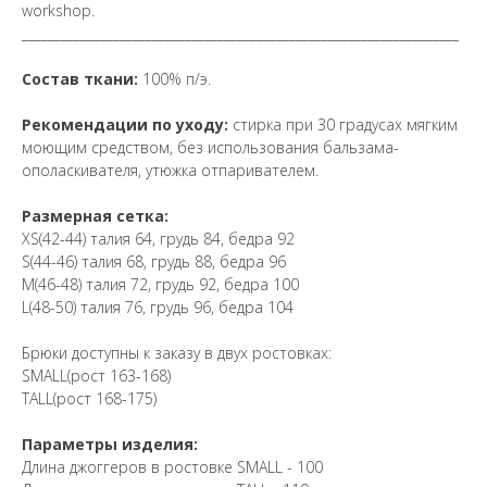
workshop.
___________________________________________________________________
Состав ткани:
100% п/э.
Рекомендации по уходу:
стирка при 30 градусах мягким
моющим средством, без использования бальзама-
ополаскивателя, утюжка отпаривателем.
Размерная сетка:
XS(42-44) талия 64, грудь 84, бедра 92
S(44-46) талия 68, грудь 88, бедра 96
M(46-48) талия 72, грудь 92, бедра 100
L(48-50) талия 76, грудь 96, бедра 104
Брюки доступны к заказу в двух ростовках:
SMALL(рост 163-168)
TALL(рост 168-175)
Параметры изделия:
Длина джоггеров в ростовке SMALL - 100