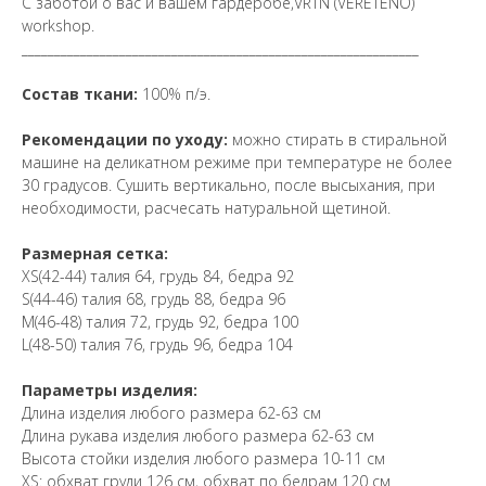
С заботой о вас и вашем гардеробе,VRTN (VERETENO)
workshop.
_____________________________________________________________
Состав ткани:
100% п/э.
Рекомендации по уходу:
можно стирать в стиральной
машине на деликатном режиме при температуре не более
30 градусов. Сушить вертикально, после высыхания, при
необходимости, расчесать натуральной щетиной.
Размерная сетка:
XS(42-44) талия 64, грудь 84, бедра 92
S(44-46) талия 68, грудь 88, бедра 96
M(46-48) талия 72, грудь 92, бедра 100
L(48-50) талия 76, грудь 96, бедра 104
Параметры изделия:
Длина изделия любого размера 62-63 см
Длина рукава изделия любого размера 62-63 см
Высота стойки изделия любого размера 10-11 см
XS: обхват груди 126 см, обхват по бедрам 120 см