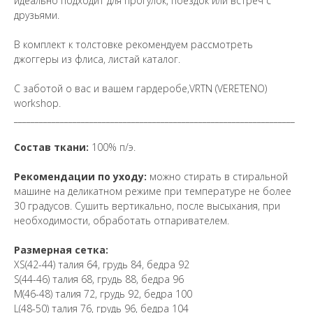
идеально подходит для прогулок, поездок или встреч с
друзьями.
В комплект к толстовке рекомендуем рассмотреть
джоггеры из флиса, листай каталог.
С заботой о вас и вашем гардеробе,VRTN (VERETENO)
workshop.
___________________________________________________________________
Состав ткани:
100% п/э.
Рекомендации по уходу:
можно стирать в стиральной
машине на деликатном режиме при температуре не более
30 градусов. Сушить вертикально, после высыхания, при
необходимости, обработать отпаривателем.
Размерная сетка:
XS(42-44) талия 64, грудь 84, бедра 92
S(44-46) талия 68, грудь 88, бедра 96
M(46-48) талия 72, грудь 92, бедра 100
L(48-50) талия 76, грудь 96, бедра 104