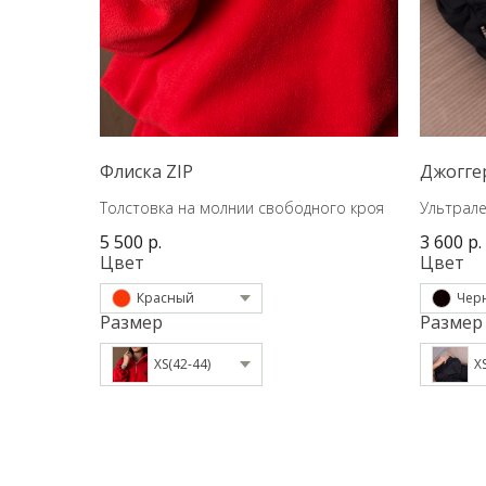
Флиска ZIP
Джогге
Толстовка на молнии свободного кроя
Ультрал
ткани
5 500
р.
3 600
р.
Цвет
Цвет
Красный
Чер
Размер
Размер
XS(42-44)
X