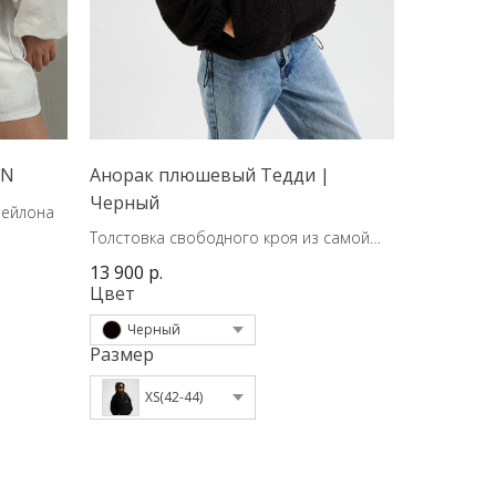
ON
Анорак плюшевый Тедди |
Черный
нейлона
Толстовка свободного кроя из самой
трендовой ткани сезона на подкладке.
13 900
р.
Цвет
Черный
Размер
XS(42-44)