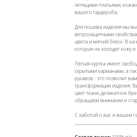
летящими платьями, кожа
вашего гардероба.
Для пошива изделия мы вы
ветрозащитными свойствам
цвета и мягкий блеск. В ка
которая не холодит кожу и
Лёгкая куртка имеет свобо
скрытыми карманами, а так
рукавов - это позволит ва
трансформации изделия. В
цвет ткани, деликатное бр
обращаем внимание и ста
С заботой о вас и вашем 
_____________________________
Состав ткани:
100% п/э.