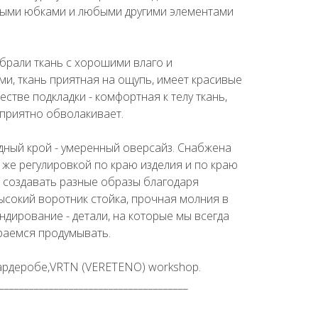
ными юбками и любыми другими элементами
брали ткань с хорошими влаго и
и, ткань приятная на ощупь, имеет красивые
честве подкладки - комфортная к телу ткань,
 приятно обволакивает.
дный крой - умеренный оверсайз. Снабжена
 же регулировкой по краю изделия и по краю
м создавать разные образы благодаря
ысокий воротник стойка, прочная молния в
ендирование - детали, на которые мы всегда
раемся продумывать.
гардеробе,VRTN (VERETENO) workshop.
______________________________________