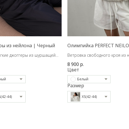
ры из нейлона | Черный
Олимпийка PERFECT NEIL
егкие джоггеры из шуршащей
Ветровка свободного кроя из 
8 900
р.
Цвет
ный
Белый
Размер
S(42-44)
XS(42-44)