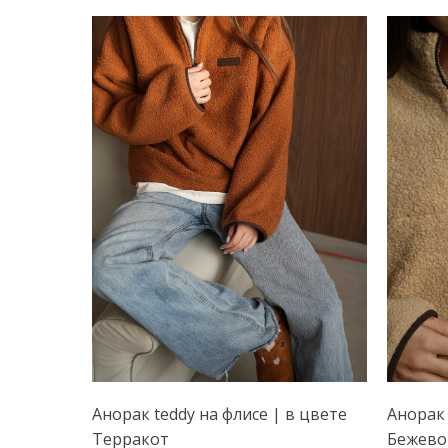
Анорак teddy на флисе | в цвете
Анорак 
Терракот
Бежево