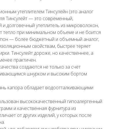
ионным утеплителем Тинсулейн (это аналог
еля Тинсулейт — это современный,
й и долговечный утеплитель из микроволокон,
т тепло при минимальном объеме и не боится
нтепон — более бюджетный и объемный аналог,
оизоляционным свойствам, быстрее теряет
ирки. Тинсулейт дороже, но качественнее, а
менее практичен.
ачества создаются не только за счет
тягивающимся шнурком и высоким бортом
кань капора обладает водоотталкивающими
ользован высококачественный гипоалергенный
 грамм и качественная фурнитура из
личает от других изделий, у которых после
на.
ей, что добавляет ему удобства при надевании