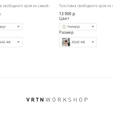
а свободного кроя из самой
Толстовка свободного кроя из
й ткани сезона.
трендовой ткани сезона на под
.
13 900
р.
Цвет
ирус
Папирус
Размер
S(42-44)
XS(42-44)