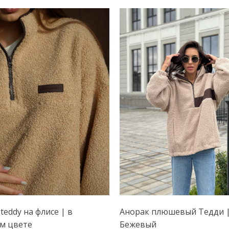
teddy на флисе | в
Анорак плюшевый Тедди 
м цвете
Бежевый