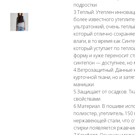
подростки.
3.Теплый. Утеплен инновац
более известного утеплит
ультратонкий, очень теплы
который отлично сохраняе
влаги, в то время как Си
который уступает по тепл
форму и хуже переносит ст
синтепон — доступнее, но 
4.Ветрозащитный. Данные к
курточной ткани, но и за
манишки.
5.Защищает от осадков. Т
свойствами.
6.Материал. В пошиве исп
полиэстер, утеплитель 150
нержавеющей стали, что от
стирки появляется ржавчи
7.Комфорт. Оснащен молни