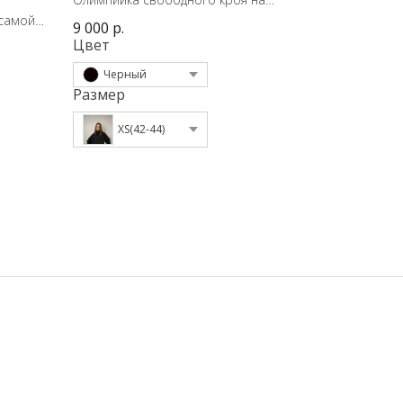
подкладке из технологичной ткани
 самой
9 000
р.
кладке.
Цвет
Черный
Размер
XS(42-44)