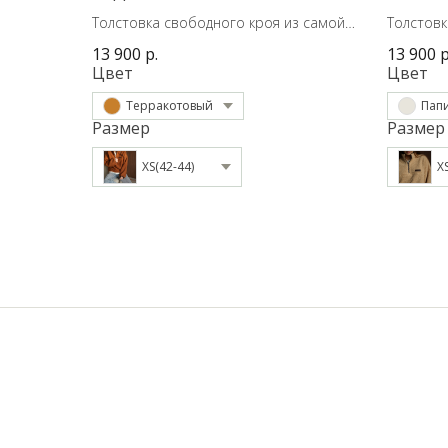
Толстовка свободного кроя из самой
Толстовк
трендовой ткани сезона.
трендово
13 900
р.
13 900
р
Цвет
Цвет
Терракотовый
Пап
Размер
Размер
XS(42-44)
X