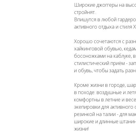
Широкие джоггеры на высо
стройнят.
Впишутся в любой гардеро
активного отдыха и стиля Х
Хорошо сочетаются с разно
хайкинговой обувью, кедам
босоножками на каблуке, 
стилистический приём - за
и обувь, чтобы задать раз
Кроме жизни в городе, шар
в походе: воздушные и летя
комфортны в летние и весе
экепировки для активного
резинкой на талии - для м
широкие и длинные штанин
жизни!