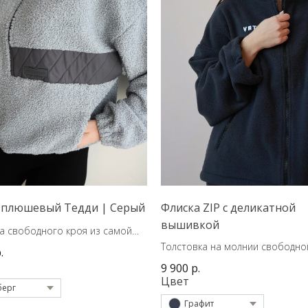
 плюшевый Тедди | Серый
Флиска ZIP с деликатной
вышивкой
а свободного кроя из самой
й ткани сезона на подкладке.
Толстовка на молнии свободно
.
9 900
р.
Цвет
берг
Графит