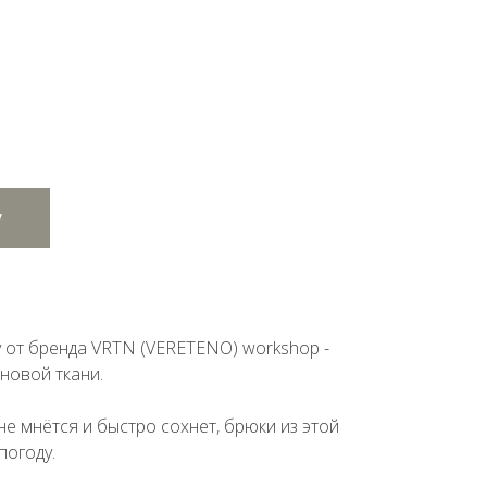
у
 от бренда VRTN (VERETENO) workshop -
новой ткани.
не мнётся и быстро сохнет, брюки из этой
погоду.