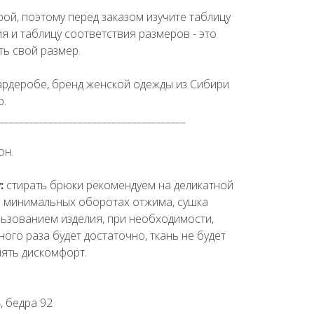
ой, поэтому перед заказом изучите таблицу
я и таблицу соответствия размеров - это
ь свой размер.
гардеробе, бренд женской одежды из Сибири
p.
______________________________________
он.
:
cтирать брюки рекомендуем на деликатной
на минимальных оборотах отжима, сушка
льзованием изделия, при необходимости,
ного раза будет достаточно, ткань не будет
лять дискомфорт.
4, бедра 92