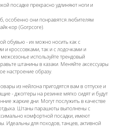
кой посадке прекрасно удлиняют ноги и
б, особенно они понравятся любителям
айк-кор (Gorpcore).
й обувью - их можно носить как с
и и кроссовками, так и с лодочками и
в межсезонье используйте трендовый
правьте штанины в казаки. Меняйте аксессуары
ное настроение образу.
овары из нейлона пригодятся вам в отпуске и
щие - джоггеры на резинке мягко сидят и будут
нние жаркие дни. Могут послужить в качестве
 отдыха. Штаны парашюты выполнены с
аксимально комфортной посадки, имеют
ы. Идеальны для походов, танцев, активной