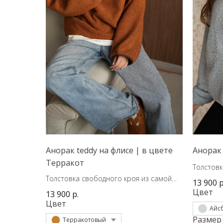
Анорак teddy на флисе | в цвете
Анорак
Терракот
Толстовк
трендово
Толстовка свободного кроя из самой
13 900
р
трендовой ткани сезона.
Цвет
13 900
р.
Цвет
Айс
Размер
Терракотовый