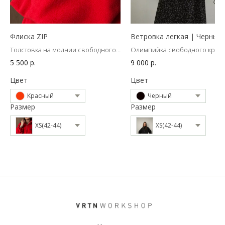
Флиска ZIP
Ветровка легкая | Черный
Толстовка на молнии свободного
Олимпийка свободного кроя 
кроя
подкладке из технологичной 
5 500
р.
9 000
р.
Цвет
Цвет
Красный
Черный
Размер
Размер
XS(42-44)
XS(42-44)