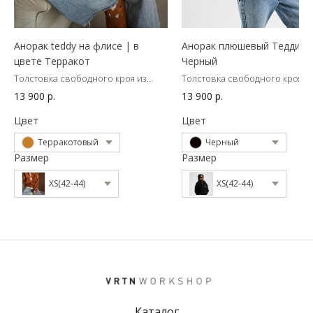
Анорак teddy на флисе | в
Анорак плюшевый Тедди |
цвете Терракот
Черный
Толстовка свободного кроя из
Толстовка свободного кроя и
самой трендовой ткани сезона.
самой трендовой ткани сезон
13 900
р.
13 900
р.
подкладке.
Цвет
Цвет
Терракотовый
Черный
Размер
Размер
XS(42-44)
XS(42-44)
Каталог