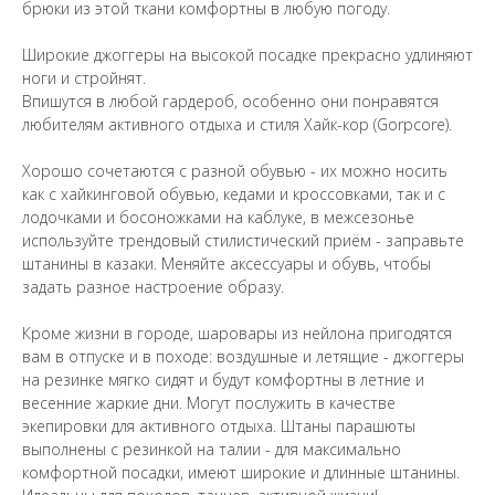
брюки из этой ткани комфортны в любую погоду.
Широкие джоггеры на высокой посадке прекрасно удлиняют
ноги и стройнят.
Впишутся в любой гардероб, особенно они понравятся
любителям активного отдыха и стиля Хайк-кор (Gorpcore).
Хорошо сочетаются с разной обувью - их можно носить
как с хайкинговой обувью, кедами и кроссовками, так и с
лодочками и босоножками на каблуке, в межсезонье
используйте трендовый стилистический приём - заправьте
штанины в казаки. Меняйте аксессуары и обувь, чтобы
задать разное настроение образу.
Кроме жизни в городе, шаровары из нейлона пригодятся
вам в отпуске и в походе: воздушные и летящие - джоггеры
на резинке мягко сидят и будут комфортны в летние и
весенние жаркие дни. Могут послужить в качестве
экепировки для активного отдыха. Штаны парашюты
выполнены с резинкой на талии - для максимально
комфортной посадки, имеют широкие и длинные штанины.