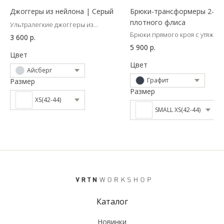
Джоггеры из нейлона | Серый
Брюки-трансформеры 2-в-1
плотного флиса
Ультралегкие джоггеры из
шуршащей ткани
Брюки прямого кроя с утяжкой
3 600
р.
подолу
5 900
р.
Цвет
Цвет
Айсберг
Графит
Размер
Размер
XS(42-44)
SMALL XS(42-44)
Каталог
Новинки