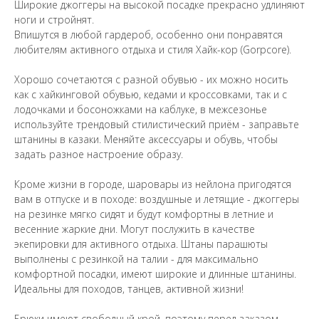
Широкие джоггеры на высокой посадке прекрасно удлиняют
ноги и стройнят.
Впишутся в любой гардероб, особенно они понравятся
любителям активного отдыха и стиля Хайк-кор (Gorpcore).
Хорошо сочетаются с разной обувью - их можно носить
как с хайкинговой обувью, кедами и кроссовками, так и с
лодочками и босоножками на каблуке, в межсезонье
используйте трендовый стилистический приём - заправьте
штанины в казаки. Меняйте аксессуары и обувь, чтобы
задать разное настроение образу.
Кроме жизни в городе, шаровары из нейлона пригодятся
вам в отпуске и в походе: воздушные и летящие - джоггеры
на резинке мягко сидят и будут комфортны в летние и
весенние жаркие дни. Могут послужить в качестве
экепировки для активного отдыха. Штаны парашюты
выполнены с резинкой на талии - для максимально
комфортной посадки, имеют широкие и длинные штанины.
Идеальны для походов, танцев, активной жизни!
Брюки имеют свободный крой, поэтому перед заказом